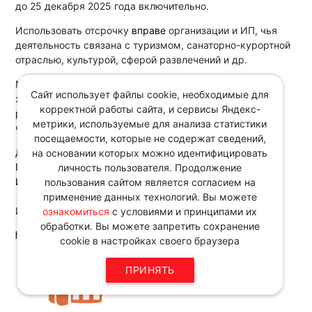
до 25 декабря 2025 года включительно.
Использовать отсрочку
вправе
организации и ИП, чья
деятельность связана с туризмом, санаторно-курортной
отраслью, культурой, сферой развлечений и др.
Местом нахождения данных организаций и местом
Сайт использует файлы cookie, необходимые для
жительства ИП
должны быть
г. Анапа и Темрюкский
корректной работы сайта, и сервисы Яндекс-
район Краснодарского края, где введен режим
метрики, используемые для анализа статистики
чрезвычайной ситуации.
посещаемости, которые не содержат сведений,
Документы:
на основании которых можно идентифицировать
Постановление Правительства РФ от 09.04.2025 N 466
личность пользователя. Продолжение
Информация с сайта Правительства РФ от 18.04.2025
пользования сайтом является согласием на
применение данных технологий. Вы можете
Источник:
ознакомиться
с условиями и принципами их
обработки. Вы можете запретить сохранение
http://www.consultant.ru
cookie в настройках своего браузера
Звоните по телефону в рабочие
ПРИНЯТЬ
дни с 9:00 до 18:00
8 343 287 51 45