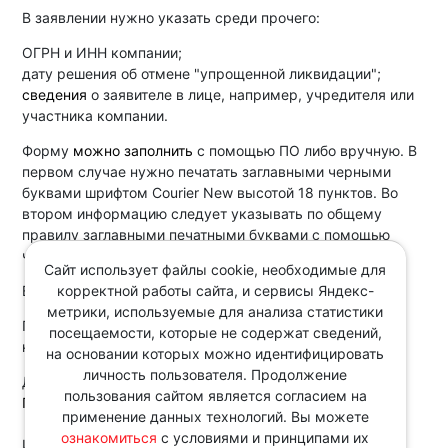
В заявлении нужно указать среди прочего:
ОГРН и ИНН компании;
дату решения об отмене "упрощенной ликвидации";
сведения
о заявителе в лице, например, учредителя или
участника компании.
Форму
можно заполнить
с помощью ПО либо вручную. В
первом случае нужно печатать заглавными черными
буквами шрифтом Courier New высотой 18 пунктов. Во
втором информацию следует указывать по общему
правилу заглавными печатными буквами с помощью
черных, синих или фиолетовых чернил.
Сайт использует файлы cookie, необходимые для
корректной работы сайта, и сервисы Яндекс-
Есть и другие новшества.
метрики, используемые для анализа статистики
Полагаем, электронное заявление можно будет
посещаемости, которые не содержат сведений,
направить, в частности, через
сервис
ФНС.
на основании которых можно идентифицировать
личность пользователя. Продолжение
Документ:
пользования сайтом является согласием на
Приказ ФНС России от 22.04.2024 N ЕД-7-14/329@
применение данных технологий. Вы можете
ознакомиться
с условиями и принципами их
Источник: