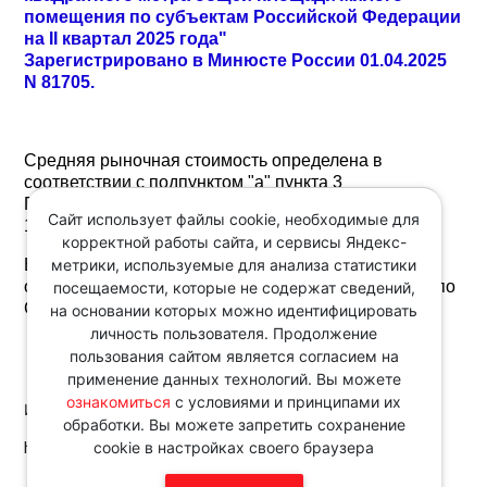
помещения по субъектам Российской Федерации
на II квартал 2025 года"
Зарегистрировано в Минюсте России 01.04.2025
N 81705.
Средняя рыночная стоимость определена в
соответствии с подпунктом "а" пункта 3
Постановления Правительства РФ от 21.03.2006 N
Сайт использует файлы cookie, необходимые для
153.
корректной работы сайта, и сервисы Яндекс-
метрики, используемые для анализа статистики
Ее размер составляет, например, по Московской
области 150 233 рубля, по Москве - 176 764 рубля, по
посещаемости, которые не содержат сведений,
Санкт-Петербургу - 165 315 рублей.
на основании которых можно идентифицировать
личность пользователя. Продолжение
пользования сайтом является согласием на
применение данных технологий. Вы можете
ознакомиться
с условиями и принципами их
Источник:
обработки. Вы можете запретить сохранение
http://www.consultant.ru
cookie в настройках своего браузера
Звоните по телефону в рабочие