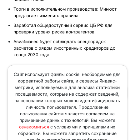
Торги в исполнительном производстве: Минюст
предлагает изменить правила
Заработал общедоступный сервис ЦБ РФ для
проверки уровня риска контрагентов
Авиабизнес будет соблюдать спецпорядок
расчетов с рядом иностранных кредиторов до
конца 2030 года
Сайт использует файлы cookie, необходимые для
Поиск по новостям
корректной работы сайта, и сервисы Яндекс-
метрики, используемые для анализа статистики
ПОИСК
посещаемости, которые не содержат сведений,
на основании которых можно идентифицировать
с
Поиск за период
личность пользователя. Продолжение
пользования сайтом является согласием на
по
применение данных технологий. Вы можете
ознакомиться
с условиями и принципами их
обработки. Вы можете запретить сохранение
ПОИСК
cookie в настройках своего браузера