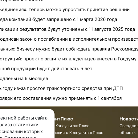
бъединениях: теперь можно упростить принятие решений
яда компаний будет запрещено с 1 марта 2026 года
икации результатов будут уточнены с 11 августа 2025 года
одписан закон о послаблении в исполнительном производс
анных: бизнесу нужно будет соблюдать правила Роскомнад
рукций: проект о защите их владельцев внесен в Госдуму
ной продукции будет действовать 5 лет
одлены на 6 месяцев
ыгоду из-за простоя транспортного средства при ДТП
ядок его составления нужно применять с 1 сентября
ектной работы сайта,
мпании
КонсультантПлюс
Новост
ализа статистики
пании
Программы КонсультантПлюс
Свердло
основании которых
ты
Готовые решения с КонсультантПлюс
область