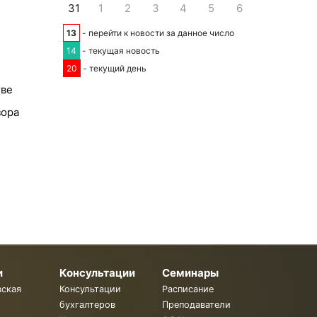
31
1
2
3
4
5
6
13
- перейти к новости за данное число
14
- текущая новость
20
- текущий день
тве
зора
и
Консультации
Семинары
вская
Консультации
Расписание
бухгалтеров
Преподаватели