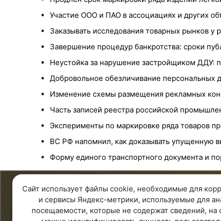
Участие ООО и ПАО в ассоциациях и других о
Заказывать исследования товарных рынков у р
Завершение процедур банкротства: сроки публ
Неустойка за нарушение застройщиком ДДУ: п
Добровольное обезличивание персональных д
Изменение схемы размещения рекламных конст
Часть записей реестра российской промышлен
Эксперименты по маркировке ряда товаров пр
ВС РФ напомнил, как доказывать упущенную в
Форму единого транспортного документа и пор
Сайт использует файлы cookie, необходимые для корр
8 343 287 51 45
О ко
и сервисы Яндекс-метрики, используемые для ан
Единый телефон
О ком
посещаемости, которые не содержат сведений, на 
8 800 100 00 78
Контак