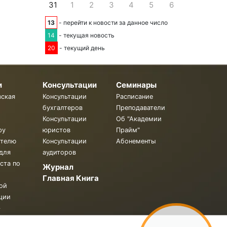
31
1
2
3
4
5
6
13
- перейти к новости за данное число
14
- текущая новость
20
- текущий день
и
Консультации
Семинары
вская
Консультации
Расписание
бухгалтеров
Преподаватели
Консультации
Об "Академии
ру
юристов
Прайм"
ителю
Консультации
Абонементы
для
аудиторов
ста по
Журнал
Главная Книга
ой
ции
.