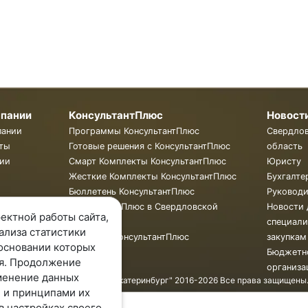
мпании
КонсультантПлюс
Новост
пании
Программы КонсультантПлюс
Свердло
ты
Готовые решения с КонсультантПлюс
область
ии
Смарт Комплекты КонсультантПлюс
Юристу
Жесткие Комплекты КонсультантПлюс
Бухгалте
Бюллетень КонсультантПлюс
Руковод
КонсультантПлюс в Свердловской
Новости 
ектной работы сайта,
области
специали
ализа статистики
Обучение КонсультантПлюс
закупкам
основании которых
Бюджетн
я. Продолжение
организа
менение данных
© ООО "КонсультантПлюс - Екатеринбург" 2016-2026 Все права защищены
 и принципами их
в настройках своего