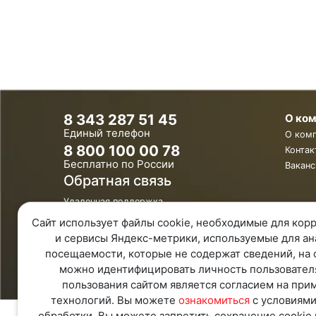
8 343 287 51 45
О ко
Единый телефон
О ком
8 800 100 00 78
Контак
Бесплатно по России
Ваканс
Обратная связь
Удаленная поддержка
Политика конфиденциальности
Сайт использует файлы cookie, необходимые для корр
Политика обработки персональных
данных
и сервисы Яндекс-метрики, используемые для ан
Карта Сайта
посещаемости, которые не содержат сведений, на 
можно идентифицировать личность пользовател
пользования сайтом является согласием на при
технологий. Вы можете
ознакомиться
с условиями
обработки. Вы можете запретить сохранение cookie 