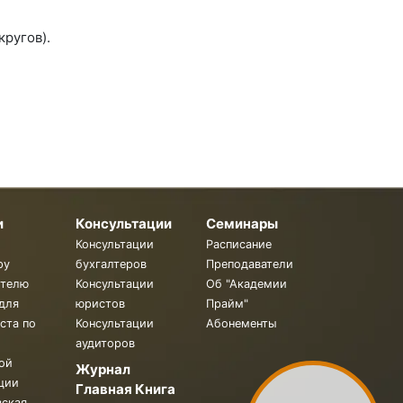
кругов).
и
Консультации
Семинары
Консультации
Расписание
ру
бухгалтеров
Преподаватели
ителю
Консультации
Об "Академии
для
юристов
Прайм"
ста по
Консультации
Абонементы
аудиторов
ой
Журнал
ции
Главная Книга
вская