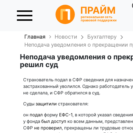
ПРАЙМ
региональная сеть
правовой поддержки
Главная
Новости
Бухгалтеру
Неподача уведомления о прекращении пр
Неподача уведомления о прекр
решил суд
Страхователь подал в СФР сведения для назначен
застрахованный уволился. Однако работодатель у
не сделала, и СФР обратился в суд.
Суды
защитили
страхователя:
он
подал
форму
ЕФС-1
, в которой указал сведени
у фонда
был доступ
ко всем данным, представле
СФР
не проверил
, прекращены ли трудовые отно