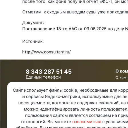
после того, как фонд получил отчет ЕФС-1, он мо
Отметим, к сходным выводам суды уже приходил
Документ:
Постановление 18-го ААС от 09.06.2025 по делу 
Источник:
http://www.consultant.ru/
8 343 287 51 45
О ко
Единый телефон
О ком
8 800 100 00 78
Контак
Бесплатно по России
Сайт использует файлы cookie, необходимые для корр
Ваканс
Обратная связь
и сервисы Яндекс-метрики, используемые для ан
посещаемости, которые не содержат сведений, на 
Удаленная поддержка
можно идентифицировать личность пользовател
Политика конфиденциальности
Политика обработки персональных
пользования сайтом является согласием на при
данных
технологий. Вы можете
ознакомиться
с условиями
Карта Сайта
обработки. Вы можете запретить сохранение cookie 