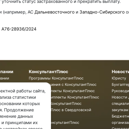
г уточнить статус застрахованного и прекратить выплату.
и (например, АС
Дальневосточного
и
Западно-Сибирского
о
N А76-28936/2024
мпании
КонсультантПлюс
Новост
пании
Программы КонсультантПлюс
Юристу
ты
Готовые решения с КонсультантПлюс
Бухгалте
ектной работы сайта,
ии
Смарт Комплекты КонсультантПлюс
Руковод
ализа статистики
Жесткие Комплекты КонсультантПлюс
Новости 
основании которых
Бюллетень КонсультантПлюс
специали
я. Продолжение
КонсультантПлюс в Свердловской
закупкам
менение данных
области
Бюджетн
 и принципами их
Обучение КонсультантПлюс
организа
в настройках своего
Свердло