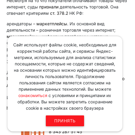
Несмотря на то что покупатели оплачивают товары через
интернет, суды
признали
деятельность торговой. Она
отвечает критериям
ст. 378.2
НК РФ:
арендаторы –
маркетплейсы
. Их основной вид
деятельности – розничная торговля через интернет;
маркетплейсы
– цифровые платформы, которые
специализируются на продаже товаров или услуг;
Сайт использует файлы cookie, необходимые для
работа пунктов выдачи заказов –
деятельность
по
корректной работы сайта, и сервисы Яндекс-
продаже товаров по образцу. Их работу регулирует
метрики, используемые для анализа статистики
Закон
о защите прав потребителей.
посещаемости, которые не содержат сведений,
на основании которых можно идентифицировать
Документ:
личность пользователя. Продолжение
Постановление АС Московского округа от 14.03.2024 по
пользования сайтом является согласием на
делу N А40-150032/2023
применение данных технологий. Вы можете
ознакомиться
с условиями и принципами их
Источник:
обработки. Вы можете запретить сохранение
http://www.consultant.ru
cookie в настройках своего браузера
Звоните по телефону в рабочие
ПРИНЯТЬ
дни с 9:00 до 18:00
8 343 287 51 45