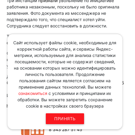
Три инстанции
признали
увольнение по инициативе
работника незаконным, поскольку не было оригинала
заявления. Фото документа из мессенджера не
подтверждало того, что специалист хотел уйти.
Сотрудника следует восстановить в должности.
Так как сам работник заявление не подавал, кассация
Сайт использует файлы cookie, необходимые для
отклонила
довод о том, что он не отозвал его.
корректной работы сайта, и сервисы Яндекс-
Отметим, Минтруд
указывал
, что по общему правилу
метрики, используемые для анализа статистики
нельзя направлять фото или скан заявления об
посещаемости, которые не содержат сведений,
увольнении.
на основании которых можно идентифицировать
личность пользователя. Продолжение
Документ:
пользования сайтом является согласием на
Определение 9-го КСОЮ от 18.09.2025 N 88-6483/2025
применение данных технологий. Вы можете
ознакомиться
с условиями и принципами их
Источник:
обработки. Вы можете запретить сохранение
http://www.consultant.ru/
cookie в настройках своего браузера
Звоните по телефону в рабочие
ПРИНЯТЬ
дни с 9:00 до 18:00
8 343 287 51 45