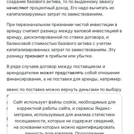
создание базового актива, то по выданному авансу
начисляют
процентный доход. Его надо вычитать из
капитализируемых затрат по заимствованиям.
При первоначальном признании чистой инвестиции в
аренду считают разницу между валовой инвестицией в
аренду, дисконтированной по ставке договора, и
балансовой стоимостью базового актива с учетом
капитализированных затрат по заимствованиям. Эту
разницу
признают
в прибыли или убытке.
В ряде случаев договор между поставщиком и
арендодателем
может представлять
собой отношения
финансирования, а не поставки для аренды, например:
аванс по поставке можно вернуть деньгами по выбору
поставщика или арендодателя;
Сайт использует файлы cookie, необходимые для
арендодатель выступает агентом арендатора и
корректной работы сайта, и сервисы Яндекс-
предоставляет ему заем на покупку актива.
метрики, используемые для анализа статистики
В таких случаях арендодатель отражает финансовый
посещаемости, которые не содержат сведений,
актив по МСФО (IFRS) 9 "Финансовые инструменты".
на основании которых можно идентифицировать
личность пользователя. Продолжение