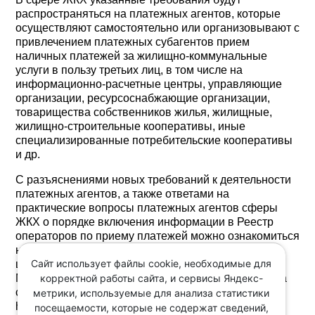
распространяться на платежных агентов, которые
осуществляют самостоятельно или организовывают с
привлечением платежных субагентов прием
наличных платежей за жилищно-коммунальные
услуги в пользу третьих лиц, в том числе на
информационно-расчетные центры, управляющие
организации, ресурсоснабжающие организации,
товарищества собственников жилья, жилищные,
жилищно-строительные кооперативы, иные
специализированные потребительские кооперативы
и др.
С разъяснениями новых требований к деятельности
платежных агентов, а также ответами на
практические вопросы платежных агентов сферы
ЖКХ о порядке включения информации в Реестр
операторов по приему платежей можно ознакомиться
на сайте Ассоциации Региональных расчетных
Сайт использует файлы cookie, необходимые для
центров в разделе "Текущая деятельность -
корректной работы сайта, и сервисы Яндекс-
Мероприятия" https://ar-rc.ru/work/events/, а также на
сайте Банка России
метрики, используемые для анализа статистики
http://www.cbr.ru/admissionfinmarket/webinars/.
посещаемости, которые не содержат сведений,