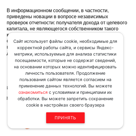
В информационном сообщении, в частности,
приведены новации в вопросе независимых
проверок отчетности: получателя дохода от целевого
капитала, не являющегося собственником такого
капитала; НКО - собственника целевого капитала;
специализированной организации управления
Сайт использует файлы cookie, необходимые для
целевым капиталом; управляющей компании по
корректной работы сайта, и сервисы Яндекс-
доверительному управлению целевым капиталом.
метрики, используемые для анализа статистики
посещаемости, которые не содержат сведений,
на основании которых можно идентифицировать
личность пользователя. Продолжение
пользования сайтом является согласием на
применение данных технологий. Вы можете
Источник:
ознакомиться
с условиями и принципами их
http://www.consultant.ru
обработки. Вы можете запретить сохранение
cookie в настройках своего браузера
Звоните по телефону в рабочие
дни с 9:00 до 18:00
ПРИНЯТЬ
8 343 287 51 45