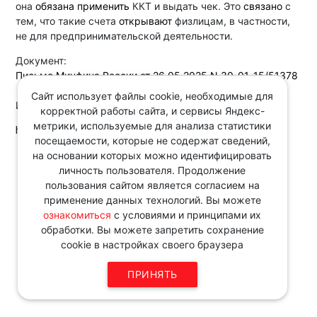
она
обязана применить
ККТ и выдать чек. Это
связано
с
тем, что такие счета
открывают
физлицам, в частности,
не для предпринимательской деятельности.
Документ:
Письмо Минфина России от 26.05.2025 N 30-01-15/51378
Сайт использует файлы cookie, необходимые для
Источник:
корректной работы сайта, и сервисы Яндекс-
метрики, используемые для анализа статистики
http://www.consultant.ru
посещаемости, которые не содержат сведений,
на основании которых можно идентифицировать
Звоните по телефону в рабочие
личность пользователя. Продолжение
дни с 9:00 до 18:00
пользования сайтом является согласием на
8 343 287 51 45
применение данных технологий. Вы можете
ознакомиться
с условиями и принципами их
обработки. Вы можете запретить сохранение
cookie в настройках своего браузера
ПРИНЯТЬ