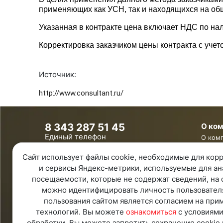
применяющих как УСН, так и находящихся на об
Указанная в контракте цена включает НДС по на
Корректировка заказчиком цены контракта с уч
Источник:
http://www.consultant.ru/
8 343 287 51 45
О ко
Единый телефон
О ком
8 800 100 00 78
Контак
Сайт использует файлы cookie, необходимые для корр
Бесплатно по России
Ваканс
и сервисы Яндекс-метрики, используемые для ан
Обратная связь
посещаемости, которые не содержат сведений, на 
Удаленная поддержка
можно идентифицировать личность пользовател
Политика конфиденциальности
пользования сайтом является согласием на при
Политика обработки персональных
данных
технологий. Вы можете
ознакомиться
с условиями
Карта Сайта
обработки. Вы можете запретить сохранение cookie 