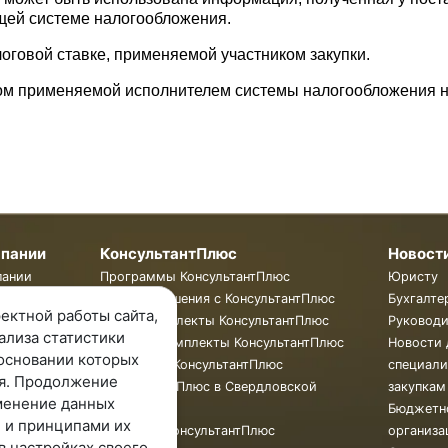
щей системе налогообложения.
логовой ставке, применяемой участником закупки.
етом применяемой исполнителем системы налогообложения 
мпании
КонсультантПлюс
Новост
пании
Программы КонсультантПлюс
Юристу
ты
Готовые решения с КонсультантПлюс
Бухгалте
ектной работы сайта,
ии
Смарт Комплекты КонсультантПлюс
Руковод
ализа статистики
Жесткие Комплекты КонсультантПлюс
Новости 
основании которых
Бюллетень КонсультантПлюс
специали
я. Продолжение
КонсультантПлюс в Свердловской
закупкам
менение данных
области
Бюджетн
 и принципами их
Обучение КонсультантПлюс
организа
в настройках своего