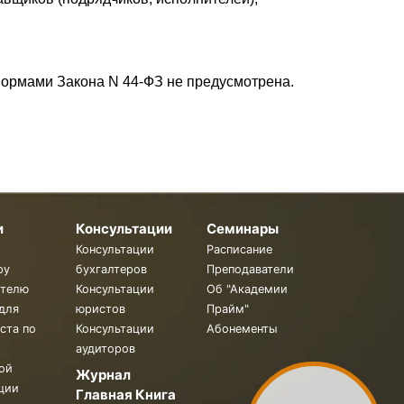
нормами Закона N 44-ФЗ не предусмотрена.
и
Консультации
Семинары
Консультации
Расписание
ру
бухгалтеров
Преподаватели
ителю
Консультации
Об "Академии
для
юристов
Прайм"
ста по
Консультации
Абонементы
аудиторов
ой
Журнал
ции
Главная Книга