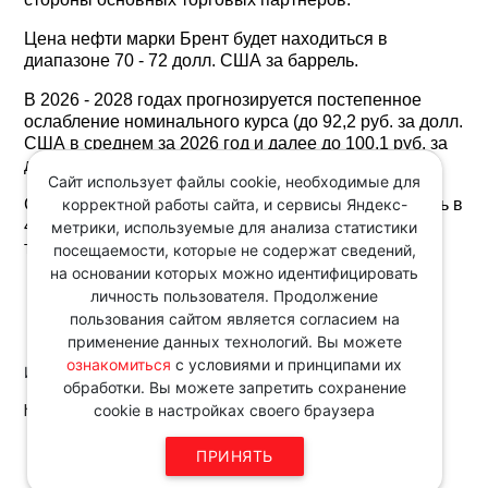
Цена нефти марки Брент будет находиться в
диапазоне 70 - 72 долл. США за баррель.
В 2026 - 2028 годах прогнозируется постепенное
ослабление номинального курса (до 92,2 руб. за долл.
США в среднем за 2026 год и далее до 100,1 руб. за
долл. США в среднем за 2028 год).
Сайт использует файлы cookie, необходимые для
корректной работы сайта, и сервисы Яндекс-
С 2026 года ожидается выход инфляции на уровень в
4,0% г/г (декабрь к декабрю), что соответствует
метрики, используемые для анализа статистики
таргету Банка России.
посещаемости, которые не содержат сведений,
на основании которых можно идентифицировать
личность пользователя. Продолжение
пользования сайтом является согласием на
применение данных технологий. Вы можете
ознакомиться
с условиями и принципами их
Источник:
обработки. Вы можете запретить сохранение
http://www.consultant.ru/
cookie в настройках своего браузера
Звоните по телефону в рабочие
ПРИНЯТЬ
дни с 9:00 до 18:00