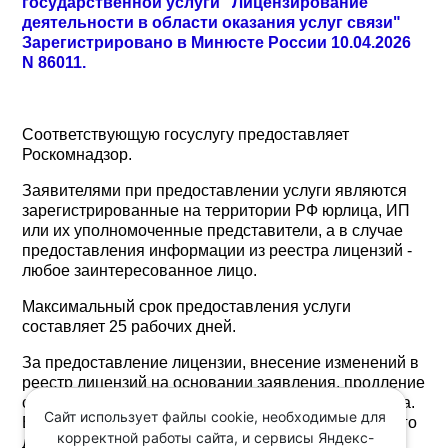
государственной услуги "Лицензирование
деятельности в области оказания услуг связи"
Зарегистрировано в Минюсте России 10.04.2026
N 86011.
Соответствующую госуслугу предоставляет
Роскомнадзор.
Заявителями при предоставлении услуги являются
зарегистрированные на территории РФ юрлица, ИП
или их уполномоченные представители, а в случае
предоставления информации из реестра лицензий -
любое заинтересованное лицо.
Максимальный срок предоставления услуги
составляет 25 рабочих дней.
За предоставление лицензии, внесение изменений в
реестр лицензий на основании заявления, продление
срока действия лицензии уплачивается госпошлина.
Сайт использует файлы cookie, необходимые для
Выписка из реестра лицензий в форме электронного
корректной работы сайта, и сервисы Яндекс-
документа предоставляется без взимания платы.