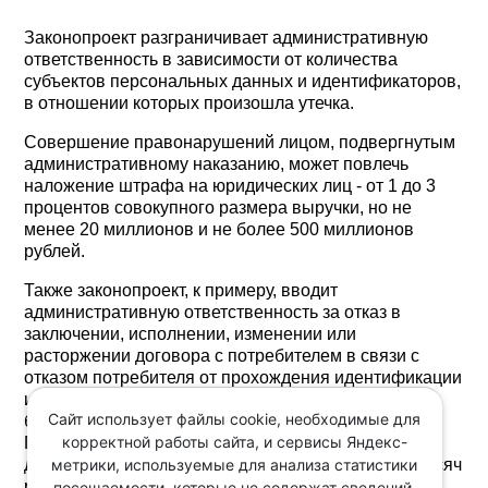
Законопроект разграничивает административную
ответственность в зависимости от количества
субъектов персональных данных и идентификаторов,
в отношении которых произошла утечка.
Совершение правонарушений лицом, подвергнутым
административному наказанию, может повлечь
наложение штрафа на юридических лиц - от 1 до 3
процентов совокупного размера выручки, но не
менее 20 миллионов и не более 500 миллионов
рублей.
Также законопроект, к примеру, вводит
административную ответственность за отказ в
заключении, исполнении, изменении или
расторжении договора с потребителем в связи с
отказом потребителя от прохождения идентификации
и (или) аутентификации с использованием его
Сайт использует файлы cookie, необходимые для
биометрических персональных данных.
корректной работы сайта, и сервисы Яндекс-
Правонарушение повлечет наложение штрафа на
метрики, используемые для анализа статистики
должностных лиц в размере от 50 тысяч до 100 тысяч
рублей; на юридических лиц - от 200 тысяч до 500
посещаемости, которые не содержат сведений,