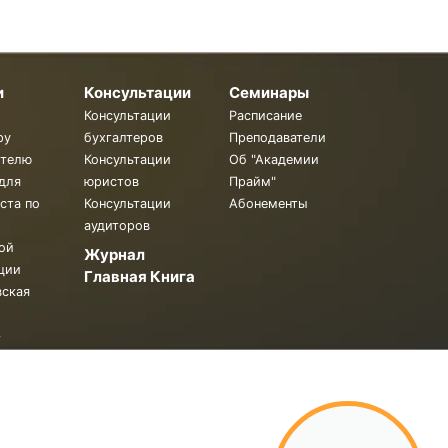
и
Консультации
Семинары
Консультации
Расписание
ру
бухгалтеров
Преподаватели
ителю
Консультации
Об "Академии
для
юристов
Прайм"
ста по
Консультации
Абонементы
аудиторов
ой
Журнал
ции
Главная Книга
вская
.