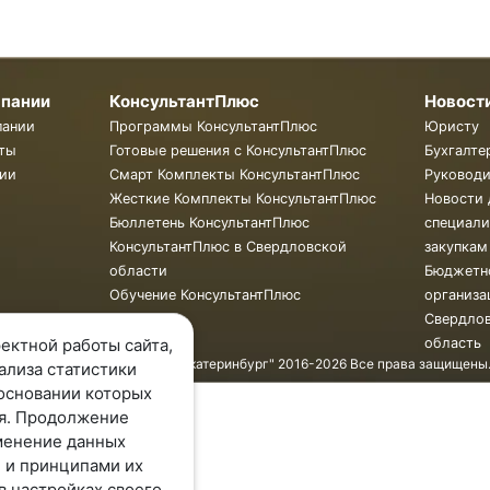
мпании
КонсультантПлюс
Новост
пании
Программы КонсультантПлюс
Юристу
ты
Готовые решения с КонсультантПлюс
Бухгалте
ии
Смарт Комплекты КонсультантПлюс
Руковод
Жесткие Комплекты КонсультантПлюс
Новости 
Бюллетень КонсультантПлюс
специали
КонсультантПлюс в Свердловской
закупкам
области
Бюджетн
Обучение КонсультантПлюс
организа
Свердло
область
ектной работы сайта,
© ООО "КонсультантПлюс - Екатеринбург" 2016-2026 Все права защищены
ализа статистики
основании которых
я. Продолжение
менение данных
 и принципами их
в настройках своего