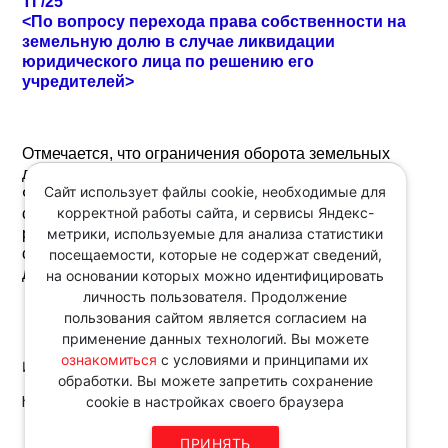
ТГ/25
<По вопросу перехода права собственности на
земельную долю в случае ликвидации
юридического лица по решению его
учредителей>
Отмечается, что ограничения оборота земельных
долей, установленные пунктом 1 статьи 12
Сайт использует файлы cookie, необходимые для
Федерального закона "Об обороте земель
корректной работы сайта, и сервисы Яндекс-
сельскохозяйственного назначения", не
метрики, используемые для анализа статистики
распространяются на случай перехода права
собственности на земельную долю учредителю
посещаемости, которые не содержат сведений,
добровольно ликвидируемого юридического лица.
на основании которых можно идентифицировать
личность пользователя. Продолжение
пользования сайтом является согласием на
применение данных технологий. Вы можете
ознакомиться
с условиями и принципами их
Источник:
обработки. Вы можете запретить сохранение
http://www.consultant.ru/
cookie в настройках своего браузера
Звоните по телефону в рабочие
ПРИНЯТЬ