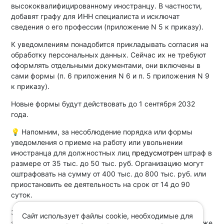
высококвалифицированному иностранцу. В частности,
добавят графу для ИНН специалиста и исключат
сведения о его профессии (приложение N 5 к приказу).
К уведомлениям понадобится прикладывать согласия на
обработку персональных данных. Сейчас их не требуют
оформлять отдельными документами, они включены в
сами формы (п. 6 приложения N 6 и п. 5 приложения N 9
к приказу).
Новые формы будут действовать до 1 сентября 2032
года.
💡 Напомним, за несоблюдение порядка или формы
уведомления о приеме на работу или увольнении
иностранца для должностных лиц
предусмотрен
штраф в
размере от 35 тыс. до 50 тыс. руб. Организацию могут
оштрафовать на сумму от 400 тыс. до 800 тыс. руб. или
приостановить ее деятельность на срок от 14 до 90
суток.
За подобные нарушения при сообщении о выплате
Сайт использует файлы cookie, необходимые для
зарплаты высококвалифицированному иностранцу также