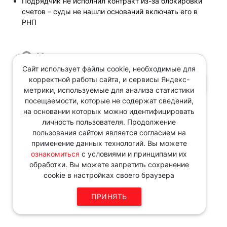
Подрядчик не исполнил контракт из-за блокировки
счетов – суды не нашли оснований включать его в
РНП
Поиск по новостям
Сайт использует файлы cookie, необходимые для
корректной работы сайта, и сервисы Яндекс-
ПОИСК
метрики, используемые для анализа статистики
с
Поиск за период
посещаемости, которые не содержат сведений,
на основании которых можно идентифицировать
личность пользователя. Продолжение
по
пользования сайтом является согласием на
применение данных технологий. Вы можете
ознакомиться
с условиями и принципами их
ПОИСК
обработки. Вы можете запретить сохранение
cookie в настройках своего браузера
Звоните по телефону в рабочие
дни с 9:00 до 18:00
ПРИНЯТЬ
8 343 287 51 45