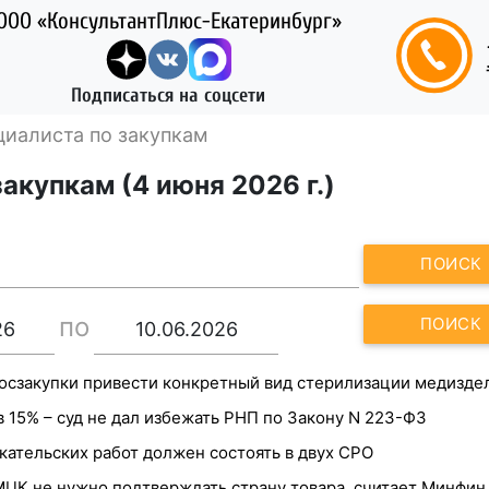
ООО «КонсультантПлюс-Екатеринбург»
Подписаться на соцсети
циалиста по закупкам
акупкам (4 июня 2026 г.)
ПОИСК
по
ПОИСК
госзакупки привести конкретный вид стерилизации медизде
15% – суд не дал избежать РНП по Закону N 223-ФЗ
кательских работ должен состоять в двух СРО
ЦК не нужно подтверждать страну товара, считает Минфин