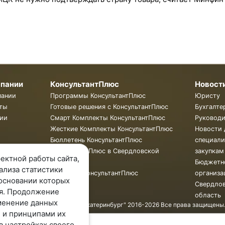
мпании
КонсультантПлюс
Новост
пании
Программы КонсультантПлюс
Юристу
ты
Готовые решения с КонсультантПлюс
Бухгалте
ии
Смарт Комплекты КонсультантПлюс
Руковод
Жесткие Комплекты КонсультантПлюс
Новости 
Бюллетень КонсультантПлюс
специали
КонсультантПлюс в Свердловской
закупкам
ектной работы сайта,
области
Бюджетн
ализа статистики
Обучение КонсультантПлюс
организа
основании которых
Свердло
я. Продолжение
область
менение данных
© ООО "КонсультантПлюс - Екатеринбург" 2016-2026 Все права защищены
 и принципами их
в настройках своего