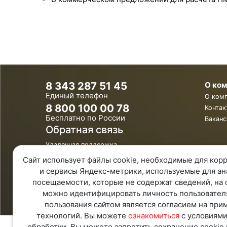
8 343 287 51 45
О ко
Единый телефон
О ком
8 800 100 00 78
Контак
Бесплатно по России
Ваканс
Обратная связь
Удаленная поддержка
Политика конфиденциальности
Сайт использует файлы cookie, необходимые для корр
Политика обработки персональных
данных
и сервисы Яндекс-метрики, используемые для ан
Карта Сайта
посещаемости, которые не содержат сведений, на 
можно идентифицировать личность пользовател
пользования сайтом является согласием на при
технологий. Вы можете
ознакомиться
с условиями
обработки. Вы можете запретить сохранение cookie 