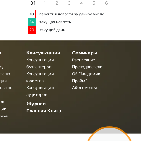
31
1
2
3
4
5
6
13
- перейти к новости за данное число
14
- текущая новость
20
- текущий день
и
Консультации
Семинары
Консультации
Расписание
ру
бухгалтеров
Преподаватели
ителю
Консультации
Об "Академии
для
юристов
Прайм"
ста по
Консультации
Абонементы
аудиторов
ой
Журнал
ции
Главная Книга
вская
.