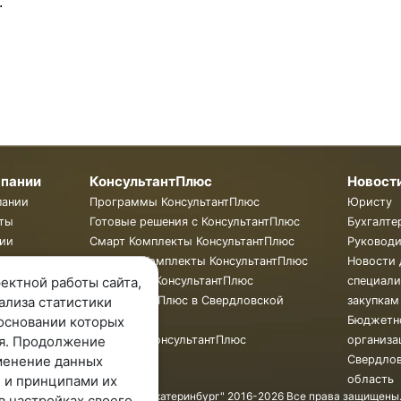
.
мпании
КонсультантПлюс
Новост
пании
Программы КонсультантПлюс
Юристу
ты
Готовые решения с КонсультантПлюс
Бухгалте
ии
Смарт Комплекты КонсультантПлюс
Руковод
Жесткие Комплекты КонсультантПлюс
Новости 
Бюллетень КонсультантПлюс
специали
ектной работы сайта,
КонсультантПлюс в Свердловской
закупкам
ализа статистики
области
Бюджетн
основании которых
Обучение КонсультантПлюс
организа
я. Продолжение
Свердло
менение данных
область
 и принципами их
© ООО "КонсультантПлюс - Екатеринбург" 2016-2026 Все права защищены
в настройках своего