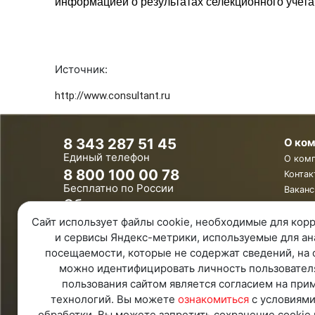
информацией о результатах селекционного учета
Источник:
http://www.consultant.ru
8 343 287 51 45
О ко
Единый телефон
О ком
8 800 100 00 78
Контак
Бесплатно по России
Ваканс
Обратная связь
Сайт использует файлы cookie, необходимые для корр
Удаленная поддержка
и сервисы Яндекс-метрики, используемые для ан
Политика конфиденциальности
Политика обработки персональных
посещаемости, которые не содержат сведений, на 
данных
можно идентифицировать личность пользовател
Карта Сайта
пользования сайтом является согласием на при
технологий. Вы можете
ознакомиться
с условиями
обработки. Вы можете запретить сохранение cookie 