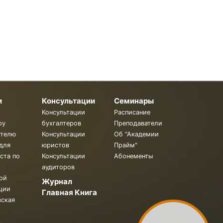
и
Консультации
Семинары
Консультации
Расписание
ру
бухгалтеров
Преподаватели
ителю
Консультации
Об "Академии
для
юристов
Прайм"
ста по
Консультации
Абонементы
аудиторов
ой
Журнал
ции
Главная Книга
вская
.