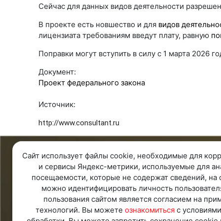
Сейчас для данных видов деятельности разрешен
В проекте есть новшество и для
видов деятельно
лицензиата требованиям введут плату, равную
по
Поправки могут вступить в силу с 1 марта 2026 г
Документ:
Проект федерального закона
Источник:
http://www.consultant.ru
8 343 287 51 45
О ко
Сайт использует файлы cookie, необходимые для корр
Единый телефон
и сервисы Яндекс-метрики, используемые для ан
О ком
8 800 100 00 78
посещаемости, которые не содержат сведений, на 
Контак
Бесплатно по России
можно идентифицировать личность пользовател
Ваканс
Обратная связь
пользования сайтом является согласием на при
технологий. Вы можете
ознакомиться
с условиями
Удаленная поддержка
обработки. Вы можете запретить сохранение cookie 