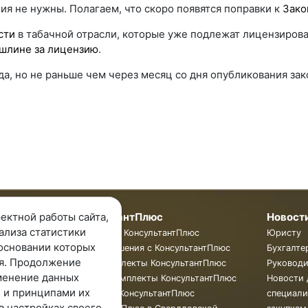
ия не нужны. Полагаем, что скоро появятся поправки к
Зако
сти
в табачной отрасли, которые уже подлежат лицензиров
шлине за лицензию
.
ода, но не раньше чем через месяц со дня опубликования зак
мпании
КонсультантПлюс
Новост
ектной работы сайта,
ализа статистики
пании
Программы КонсультантПлюс
Юристу
основании которых
ты
Готовые решения с КонсультантПлюс
Бухгалте
я. Продолжение
ии
Смарт Комплекты КонсультантПлюс
Руковод
менение данных
Жесткие Комплекты КонсультантПлюс
Новости 
 и принципами их
Бюллетень КонсультантПлюс
специали
в настройках своего