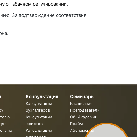
ну о табачном регулировании
.
анию. За подтверждение соответствия
она.
и
Консультации
Семинары
Консультации
Расписание
ру
бухгалтеров
Преподаватели
ителю
Консультации
Об "Академии
для
юристов
Прайм"
ста по
Консультации
Абонементы