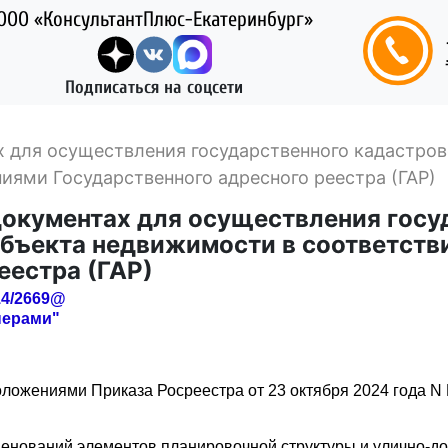
ООО «КонсультантПлюс-Екатеринбург»
Подписаться на соцсети
 для осуществления государственного кадастров
иями Государственного адресного реестра (ГАР)
документах для осуществления госу
объекта недвижимости в соответств
еестра (ГАР)
14/2669@
нерами"
ожениями Приказа Росреестра от 23 октября 2024 года N П
енований элементов планировочной структуры и улично-до