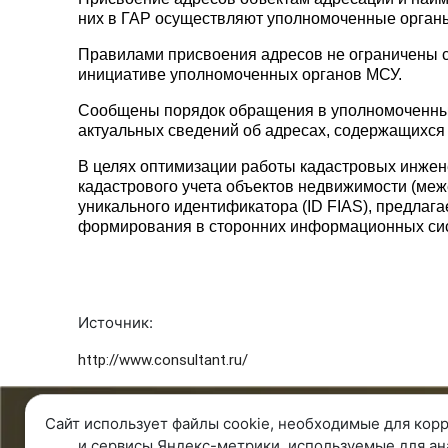
них в ГАР осуществляют уполномоченные орган
Правилами присвоения адресов не ограничены сл
инициативе уполномоченных органов МСУ.
Сообщены порядок обращения в уполномоченный
актуальных сведений об адресах, содержащихся 
В целях оптимизации работы кадастровых инжен
кадастрового учета объектов недвижимости (меже
уникального идентификатора (ID FIAS), предлаг
формирования в сторонних информационных сис
Источник:
http://www.consultant.ru/
Сайт использует файлы cookie, необходимые для корр
8 343 287 51 45
О ко
и сервисы Яндекс-метрики, используемые для ан
Единый телефон