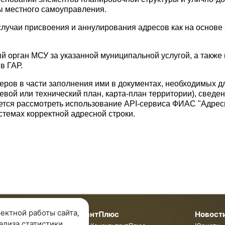
ы местного самоуправления.
учаи присвоения и аннулирования адресов как на основе 
 орган МСУ за указанной муниципальной услугой, а также
в ГАР.
еров в части заполнения ими в документах, необходимых д
вой или технический план, карта-план территории), сведени
ается рассмотреть использование API-сервиса ФИАС "Адрес
темах корректной адресной строки.
ектной работы сайта,
мпании
КонсультантПлюс
Новост
ализа статистики