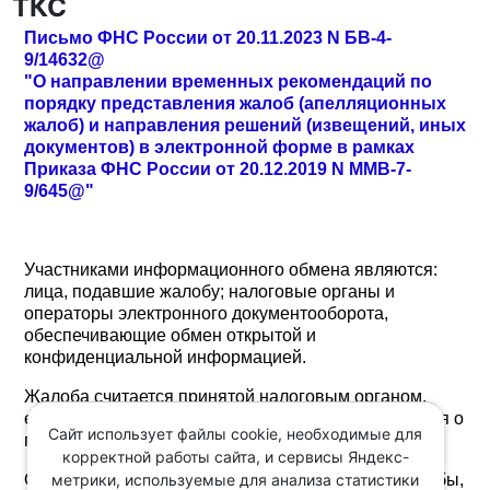
ТКС
Письмо ФНС России от 20.11.2023 N БВ-4-
9/14632@
"О направлении временных рекомендаций по
порядку представления жалоб (апелляционных
жалоб) и направления решений (извещений, иных
документов) в электронной форме в рамках
Приказа ФНС России от 20.12.2019 N ММВ-7-
9/645@"
Участниками информационного обмена являются:
лица, подавшие жалобу; налоговые органы и
операторы электронного документооборота,
обеспечивающие обмен открытой и
конфиденциальной информацией.
Жалоба считается принятой налоговым органом,
если лицу, подавшему жалобу, поступила квитанция о
Сайт использует файлы cookie, необходимые для
приеме электронного документа.
корректной работы сайта, и сервисы Яндекс-
метрики, используемые для анализа статистики
Определены основания для отказа в приеме жалобы,