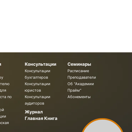
и
Консультации
Семинары
Консультации
Расписание
ру
бухгалтеров
Преподаватели
ителю
Консультации
Об "Академии
для
юристов
Прайм"
ста по
Консультации
Абонементы
аудиторов
ой
Журнал
ции
Главная Книга
вская