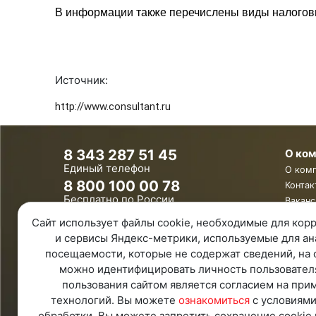
В информации также перечислены виды налоговы
Источник:
http://www.consultant.ru
8 343 287 51 45
О ко
Единый телефон
О ком
8 800 100 00 78
Контак
Бесплатно по России
Ваканс
Обратная связь
Сайт использует файлы cookie, необходимые для корр
Удаленная поддержка
и сервисы Яндекс-метрики, используемые для ан
Политика конфиденциальности
посещаемости, которые не содержат сведений, на 
Политика обработки персональных
можно идентифицировать личность пользовател
данных
Карта Сайта
пользования сайтом является согласием на при
технологий. Вы можете
ознакомиться
с условиями
обработки. Вы можете запретить сохранение cookie 