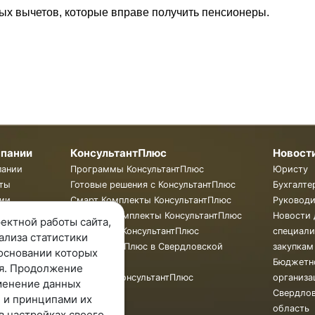
х вычетов, которые вправе получить пенсионеры.
мпании
КонсультантПлюс
Новост
пании
Программы КонсультантПлюс
Юристу
ты
Готовые решения с КонсультантПлюс
Бухгалте
ии
Смарт Комплекты КонсультантПлюс
Руковод
Жесткие Комплекты КонсультантПлюс
Новости 
ектной работы сайта,
Бюллетень КонсультантПлюс
специали
ализа статистики
КонсультантПлюс в Свердловской
закупкам
основании которых
области
Бюджетн
я. Продолжение
Обучение КонсультантПлюс
организа
менение данных
Свердло
 и принципами их
область
в настройках своего