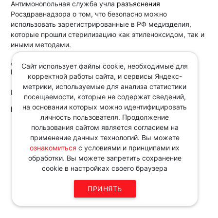
Антимонопольная служба учла
разъяснения
Росздравнадзора о том, что безопасно можно
использовать зарегистрированные в РФ медизделия,
которые прошли стерилизацию как этиленоксидом, так и
иными методами.
Документ:
Сайт использует файлы cookie, необходимые для
Письмо ФАС России от 14.04.2026 N ГР/35136/26
корректной работы сайта, и сервисы Яндекс-
метрики, используемые для анализа статистики
Источник:
посещаемости, которые не содержат сведений,
на основании которых можно идентифицировать
http://www.consultant.ru/
личность пользователя. Продолжение
Звоните по телефону в рабочие
пользования сайтом является согласием на
дни с 9:00 до 18:00
применение данных технологий. Вы можете
8 343 287 51 45
ознакомиться
с условиями и принципами их
обработки. Вы можете запретить сохранение
cookie в настройках своего браузера
ПРИНЯТЬ