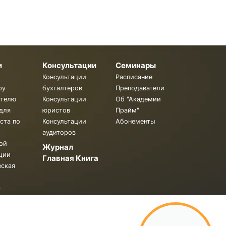
и
Консультации
Семинары
Консультации
Расписание
ру
бухгалтеров
Преподаватели
ителю
Консультации
Об "Академии
для
юристов
Прайм"
ста по
Консультации
Абонементы
аудиторов
ой
Журнал
ции
Главная Книга
вская
.