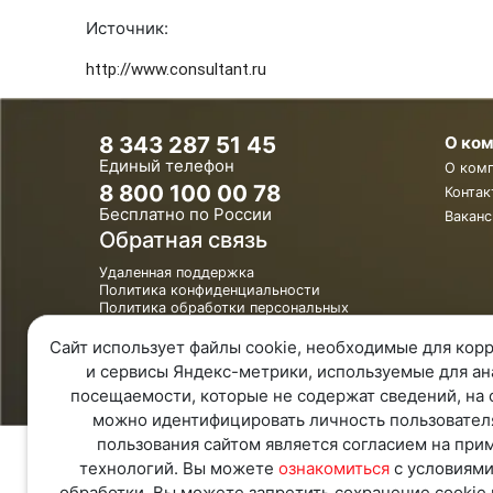
Источник:
http://www.consultant.ru
8 343 287 51 45
О ко
Единый телефон
О ком
8 800 100 00 78
Контак
Бесплатно по России
Ваканс
Обратная связь
Удаленная поддержка
Политика конфиденциальности
Политика обработки персональных
данных
Карта Сайта
Сайт использует файлы cookie, необходимые для корр
и сервисы Яндекс-метрики, используемые для ан
посещаемости, которые не содержат сведений, на 
можно идентифицировать личность пользовател
пользования сайтом является согласием на при
технологий. Вы можете
ознакомиться
с условиями
обработки. Вы можете запретить сохранение cookie 