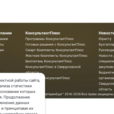
мпании
КонсультантПлюс
Новост
пании
Программы КонсультантПлюс
Юристу
ты
Готовые решения с КонсультантПлюс
Бухгалте
ии
Смарт Комплекты КонсультантПлюс
Руковод
Жесткие Комплекты КонсультантПлюс
Новости 
Бюллетень КонсультантПлюс
специали
КонсультантПлюс в Свердловской
закупкам
области
Бюджетн
Обучение КонсультантПлюс
организа
ектной работы сайта,
Свердло
ализа статистики
область
основании которых
© ООО "КонсультантПлюс - Екатеринбург" 2016-2026 Все права защищены
я. Продолжение
менение данных
 и принципами их
в настройках своего