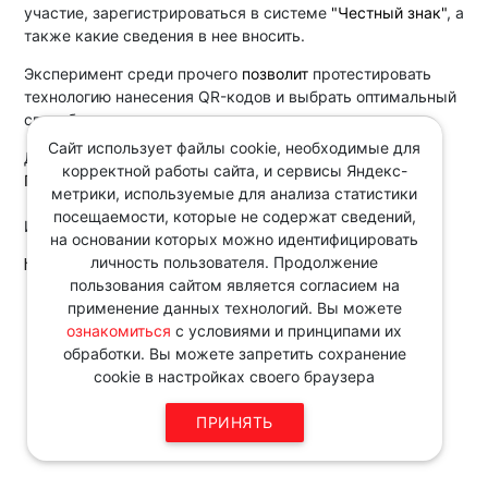
участие, зарегистрироваться в системе
"Честный знак"
, а
также какие сведения в нее вносить.
Эксперимент среди прочего
позволит
протестировать
технологию нанесения QR-кодов и выбрать оптимальный
способ.
Сайт использует файлы cookie, необходимые для
Документ:
корректной работы сайта, и сервисы Яндекс-
Постановление Правительства РФ от 05.07.2025 N 1015
метрики, используемые для анализа статистики
посещаемости, которые не содержат сведений,
Источник:
на основании которых можно идентифицировать
личность пользователя. Продолжение
http://www.consultant.ru/
пользования сайтом является согласием на
Звоните по телефону в рабочие
применение данных технологий. Вы можете
дни с 9:00 до 18:00
ознакомиться
с условиями и принципами их
8 343 287 51 45
обработки. Вы можете запретить сохранение
cookie в настройках своего браузера
ПРИНЯТЬ