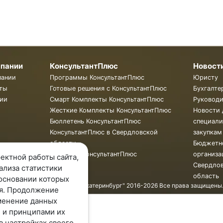
мпании
КонсультантПлюс
Новост
пании
Программы КонсультантПлюс
Юристу
ты
Готовые решения с КонсультантПлюс
Бухгалте
ии
Смарт Комплекты КонсультантПлюс
Руковод
Жесткие Комплекты КонсультантПлюс
Новости 
Бюллетень КонсультантПлюс
специали
КонсультантПлюс в Свердловской
закупкам
области
Бюджетн
Обучение КонсультантПлюс
организа
ектной работы сайта,
Свердло
ализа статистики
область
основании которых
© ООО "КонсультантПлюс - Екатеринбург" 2016-2026 Все права защищены
я. Продолжение
менение данных
 и принципами их
в настройках своего