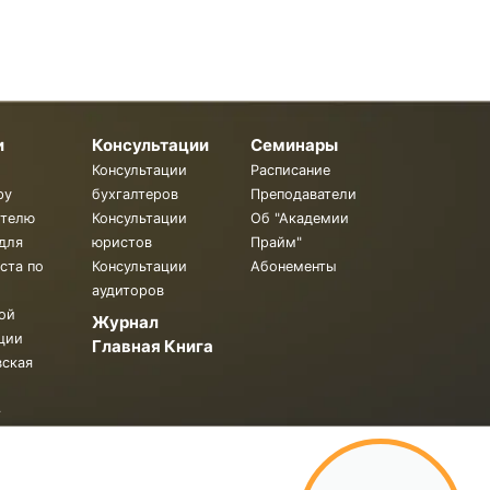
и
Консультации
Семинары
Консультации
Расписание
ру
бухгалтеров
Преподаватели
ителю
Консультации
Об "Академии
для
юристов
Прайм"
ста по
Консультации
Абонементы
аудиторов
ой
Журнал
ции
Главная Книга
вская
.