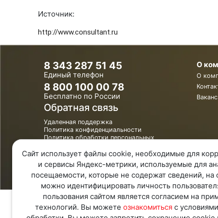
Источник:
http://www.consultant.ru
8 343 287 51 45
О ко
Единый телефон
О ком
8 800 100 00 78
Контак
Бесплатно по России
Ваканс
Обратная связь
Удаленная поддержка
Политика конфиденциальности
Политика обработки персональных
данных
Сайт использует файлы cookie, необходимые для корр
Карта Сайта
и сервисы Яндекс-метрики, используемые для ан
посещаемости, которые не содержат сведений, на 
можно идентифицировать личность пользовател
пользования сайтом является согласием на при
технологий. Вы можете
ознакомиться
с условиями
обработки. Вы можете запретить сохранение cookie 