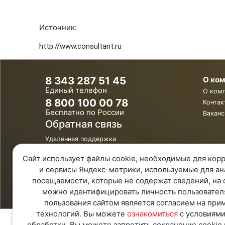
Источник:
http://www.consultant.ru
8 343 287 51 45
О ко
Единый телефон
О ком
8 800 100 00 78
Контак
Бесплатно по России
Ваканс
Обратная связь
Удаленная поддержка
Политика конфиденциальности
Политика обработки персональных
Сайт использует файлы cookie, необходимые для корр
данных
и сервисы Яндекс-метрики, используемые для ан
Карта Сайта
посещаемости, которые не содержат сведений, на 
можно идентифицировать личность пользовател
пользования сайтом является согласием на при
технологий. Вы можете
ознакомиться
с условиями
обработки. Вы можете запретить сохранение cookie 