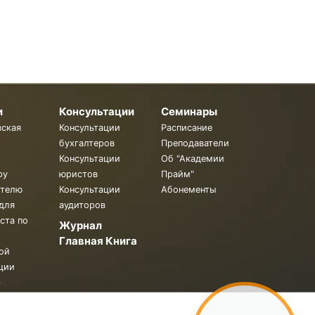
и
Консультации
Семинары
вская
Консультации
Расписание
бухгалтеров
Преподаватели
Консультации
Об "Академии
ру
юристов
Прайм"
ителю
Консультации
Абонементы
для
аудиторов
ста по
Журнал
Главная Книга
ой
ции
.