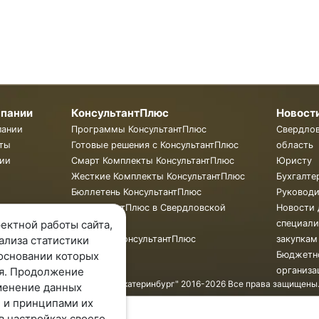
мпании
КонсультантПлюс
Новост
пании
Программы КонсультантПлюс
Свердло
ты
Готовые решения с КонсультантПлюс
область
ии
Смарт Комплекты КонсультантПлюс
Юристу
Жесткие Комплекты КонсультантПлюс
Бухгалте
Бюллетень КонсультантПлюс
Руковод
КонсультантПлюс в Свердловской
Новости 
области
специали
ектной работы сайта,
Обучение КонсультантПлюс
закупкам
ализа статистики
Бюджетн
основании которых
организа
я. Продолжение
© ООО "КонсультантПлюс - Екатеринбург" 2016-2026 Все права защищены
менение данных
 и принципами их
в настройках своего