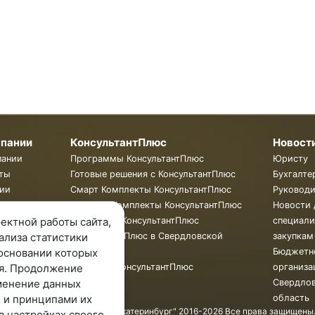
мпании
КонсультантПлюс
Новост
пании
Программы КонсультантПлюс
Юристу
ты
Готовые решения с КонсультантПлюс
Бухгалте
ии
Смарт Комплекты КонсультантПлюс
Руковод
Жесткие Комплекты КонсультантПлюс
Новости 
Бюллетень КонсультантПлюс
специали
ектной работы сайта,
КонсультантПлюс в Свердловской
закупкам
ализа статистики
области
Бюджетн
основании которых
Обучение КонсультантПлюс
организа
я. Продолжение
Свердло
менение данных
область
 и принципами их
© ООО "КонсультантПлюс - Екатеринбург" 2016-2026 Все права защищены
в настройках своего