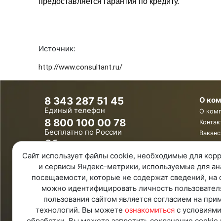
предоставляется гарантия по кредиту.
Источник:
http://www.consultant.ru/
8 343 287 51 45
О ко
Единый телефон
О ком
8 800 100 00 78
Контак
Бесплатно по России
Ваканс
Обратная связь
Сайт использует файлы cookie, необходимые для корр
Удаленная поддержка
и сервисы Яндекс-метрики, используемые для ан
Политика конфиденциальности
Политика обработки персональных
посещаемости, которые не содержат сведений, на 
данных
можно идентифицировать личность пользовател
Карта Сайта
пользования сайтом является согласием на при
технологий. Вы можете
ознакомиться
с условиями
обработки. Вы можете запретить сохранение cookie 