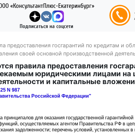
ООО «КонсультантПлюс-Екатеринбург»
Подписаться на соцсети
ила предоставления госгарантий по кредитам и 
ления своей основной производственной деятел
тся правила предоставления госгар
лекаемым юридическими лицами на 
еятельности и капитальные вложен
25 N 987
равительства Российской Федерации"
ра принципалов для оказания государственной гарантийной 
 функций, осуществляемых агентом Правительства РФ в це
кания задолженности; перечень условий, установленных в 