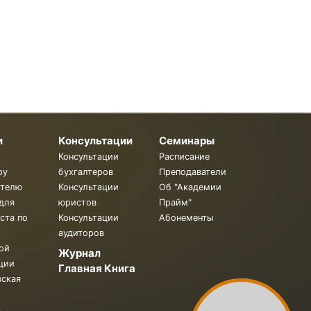
и
Консультации
Семинары
Консультации
Расписание
ру
бухгалтеров
Преподаватели
ителю
Консультации
Об "Академии
для
юристов
Прайм"
ста по
Консультации
Абонементы
аудиторов
ой
Журнал
ции
Главная Книга
вская
.