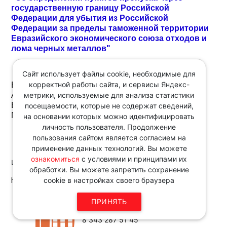
государственную границу Российской
Федерации для убытия из Российской
Федерации за пределы таможенной территории
Евразийского экономического союза отходов и
лома черных металлов"
Сайт использует файлы cookie, необходимые для
корректной работы сайта, и сервисы Яндекс-
В указанный перечень пунктов пропуска включены
метрики, используемые для анализа статистики
Архангельск, Большой порт Санкт-Петербург,
Владивосток, Дудинка, Калининград, Корсаков,
посещаемости, которые не содержат сведений,
Магадан, Мурманск, Петропавловск-Камчатский.
на основании которых можно идентифицировать
личность пользователя. Продолжение
пользования сайтом является согласием на
применение данных технологий. Вы можете
ознакомиться
с условиями и принципами их
Источник:
обработки. Вы можете запретить сохранение
http://www.consultant.ru
cookie в настройках своего браузера
Звоните по телефону в рабочие
ПРИНЯТЬ
дни с 9:00 до 18:00
8 343 287 51 45