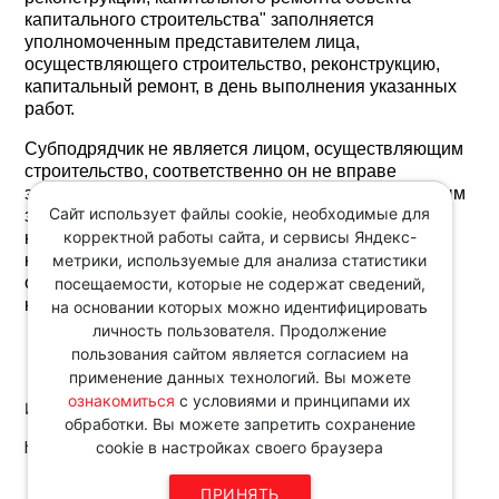
капитального строительства" заполняется
уполномоченным представителем лица,
осуществляющего строительство, реконструкцию,
капитальный ремонт, в день выполнения указанных
работ.
Субподрядчик не является лицом, осуществляющим
строительство, соответственно он не вправе
заполнять раздел 3 общего журнала. Ответственным
Сайт использует файлы cookie, необходимые для
за заполнение общего журнала является
корректной работы сайта, и сервисы Яндекс-
назначенный руководитель работ на объекте,
метрики, используемые для анализа статистики
которого выбирает компания-подрядчик, которая
отвечает за возведение здания по проекту и
посещаемости, которые не содержат сведений,
контролирует ход ведения строительства.
на основании которых можно идентифицировать
личность пользователя. Продолжение
пользования сайтом является согласием на
применение данных технологий. Вы можете
ознакомиться
с условиями и принципами их
Источник:
обработки. Вы можете запретить сохранение
http://www.consultant.ru/
cookie в настройках своего браузера
Звоните по телефону в рабочие
ПРИНЯТЬ