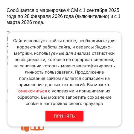
Сообщается о маркировке ФСМ с 1 сентября 2025
года по 28 февраля 2026 года (включительно) и с 1
марта 2026 года.
Также отмечается, что представление в
Росалкогольтабакконтроль в период с 1 сентября
Сайт использует файлы cookie, необходимые для
2025 года по 28 февраля 2026 года документов,
корректной работы сайта, и сервисы Яндекс-
подтверждающих маркировку алкогольной
метрики, используемые для анализа статистики
продукции, произведенной не в ЕАЭС в местах ее
посещаемости, которые не содержат сведений,
производства, законодательством не установлено.
на основании которых можно идентифицировать
личность пользователя. Продолжение
пользования сайтом является согласием на
применение данных технологий. Вы можете
ознакомиться
с условиями и принципами их
Источник:
обработки. Вы можете запретить сохранение
http://www.consultant.ru/
cookie в настройках своего браузера
Звоните по телефону в рабочие
ПРИНЯТЬ
дни с 9:00 до 18:00
8 343 287 51 45