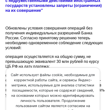
с недружественными действиями иностранных
государств установлены запреты (ограничения)
на их совершение"
Обновлены условия совершения операций без
получения индивидуальных разрешений Банка
России. Согласно принятому решению теперь
необходимо одновременное соблюдение следующих
условий:
операция осуществляется на общую сумму, не
превышающую эквивалент 30 млн рублей по курсу
ЦБ РФ на дату платежа;
Сайт использует файлы cookie, необходимые для
совокупный объем операций резидента,
корректной работы сайта, и сервисы Яндекс-
совершаемых с 01.07.2026 в пользу одного юрлица-
метрики, используемые для анализа статистики
нерезидента, с учетом операций, совершенных им в
пользу этого лица с 01.04.2024, не должен превышать
посещаемости, которые не содержат сведений,
указанный выше лимит.
на основании которых можно идентифицировать
личность пользователя. Продолжение
пользования сайтом является согласием на