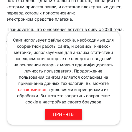
остатках денег (драгметаллов) на счетах, операции по
которым приостановили, и остатках электронных денег,
перевод которых приостановили;
электронном средстве платежа.
Планируется, что обновления вступят в силу с 2026 года.
Документы:
Сайт использует файлы cookie, необходимые для
Проект указания Банка России
корректной работы сайта, и сервисы Яндекс-
Проект указания Банка России
метрики, используемые для анализа статистики
посещаемости, которые не содержат сведений,
Источник:
на основании которых можно идентифицировать
личность пользователя. Продолжение
http://www.consultant.ru
пользования сайтом является согласием на
применение данных технологий. Вы можете
Звоните по телефону в рабочие
ознакомиться
с условиями и принципами их
дни с 9:00 до 18:00
обработки. Вы можете запретить сохранение
8 343 287 51 45
cookie в настройках своего браузера
ПРИНЯТЬ