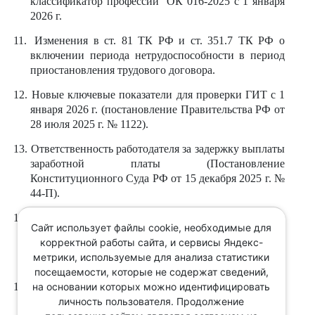
классификатор профессий
ОК 016-2025 с 1 января
2026 г.
11.
Изменения в ст. 81 ТК РФ и ст. 351.7 ТК РФ о
включении периода нетрудоспособности в период
приостановления трудового договора.
12.
Новые ключевые показатели для проверки ГИТ с 1
января 2026 г. (постановление Правительства РФ от
28 июля 2025 г. № 1122).
13.
Ответственность работодателя за задержку выплаты
заработной платы (Постановление
Конституционного Суда РФ от 15 декабря 2025 г. №
44-П).
14.
Соблюдение баланса интересов при прекращении
Сайт использует файлы cookie, необходимые для
трудового договора по соглашению сторон:
корректной работы сайта, и сервисы Яндекс-
правовые позиции Конституционного Суда РФ и
метрики, используемые для анализа статистики
Верховного Суда РФ.
посещаемости, которые не содержат сведений,
на основании которых можно идентифицировать
15.
Сроки при прекращении трудового договора.
личность пользователя. Продолжение
Количество мест ограничено!