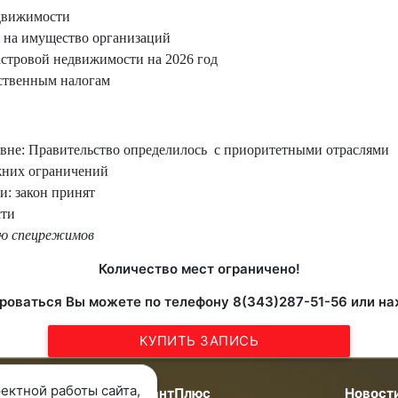
едвижимости
 на имущество организаций
стровой недвижимости на 2026 год
ственным налогам
вне: Правительство определилось
с приоритетными отраслями
жних ограничений
и: закон принят
сти
ию спецрежимов
Количество мест ограничено!
роваться Вы можете по телефону 8(343)287-51-56 или на
КУПИТЬ ЗАПИСЬ
ектной работы сайта,
мпании
КонсультантПлюс
Новост