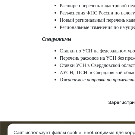
Расширен перечень кадастровой н
Разъяснения ФНС России по налогу
Новый региональный перечень када
Региональные изменения по имуще
Спецрежимы
Ставки по УСН на федеральном уро
Перечень расходов на УСН без пре
Ставки УСН в Свердловской област
АУСН,
ПСН
в Свердловской обла
Ожидаемые поправки
по применен
Зарегистри
Сайт использует файлы cookie, необходимые для корр
8 343 287 51 45
О ко