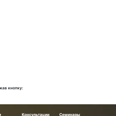
жав кнопку:
и
Консультации
Семинары