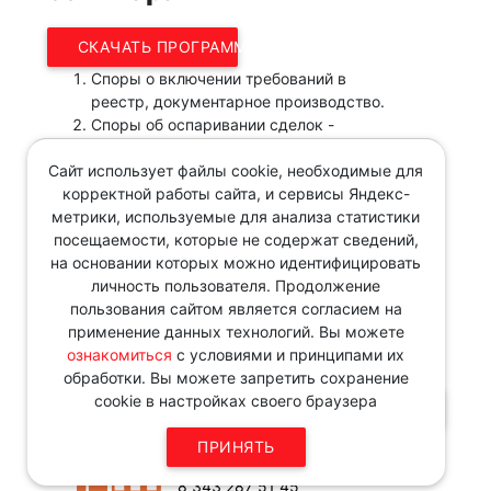
СКАЧАТЬ ПРОГРАММУ
Споры о включении требований в
реестр, документарное производство.
Споры об оспаривании сделок -
специальные и общие основания, новые
Сайт использует файлы cookie, необходимые для
подходы к срокам исковой давности и
корректной работы сайта, и сервисы Яндекс-
глубине оспаривания.
метрики, используемые для анализа статистики
Убытки и субсидиарная
посещаемости, которые не содержат сведений,
ответственность - что нужно учитывать
на основании которых можно идентифицировать
топ-менеджерам и юристам.
личность пользователя. Продолжение
Количество мест ограничено!
пользования сайтом является согласием на
применение данных технологий. Вы можете
Зарегистрироваться Вы можете по телефону
ознакомиться
с условиями и принципами их
8(343)287-51-56 или нажав кнопку:
обработки. Вы можете запретить сохранение
cookie в настройках своего браузера
КУПИТЬ ЗАПИСЬ
Звоните по телефону в рабочие
ПРИНЯТЬ
дни с 9:00 до 18:00
8 343 287 51 45