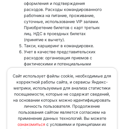
оформления и подтверждения
расходов. Расходы командированного
работника на питание, проживание,
суточные, использование
VIP
залами.
Приобретение билетов с карт третьих
лиц. НДС в проездных билетах
(принятие к вычету).
Такси, каршеринг в командировке.
Учет в качестве представительских
расходов: организация приемов с
фактическими и потенциальными
клиентами, питание, алкоголь, доставка
Сайт использует файлы cookie, необходимые для
и прочее расходы. Расходы по
корректной работы сайта, и сервисы Яндекс-
организации форумов,
метрики, используемые для анализа статистики
налогообложение проживания
посещаемости, которые не содержат сведений,
приглашенных гостей. Анализ судебной
на основании которых можно идентифицировать
практики.
личность пользователя. Продолжение
Количество мест ограничено!
пользования сайтом является согласием на
применение данных технологий. Вы можете
Зарегистрироваться Вы можете по телефону
ознакомиться
с условиями и принципами их
8(343)287-51-56 или нажав кнопку: