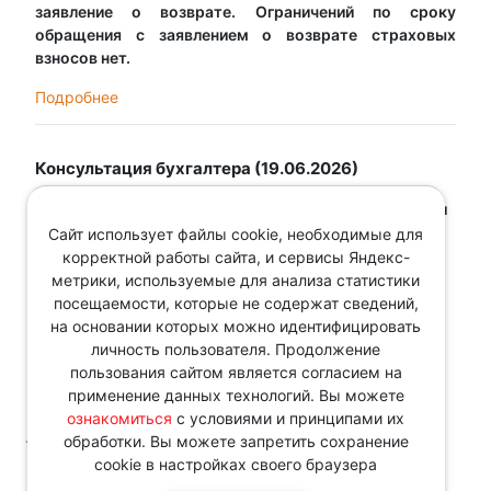
заявление о возврате. Ограничений по сроку
обращения с заявлением о возврате страховых
взносов нет.
Подробнее
Консультация бухгалтера (19.06.2026)
Вопрос:
Какие реквизиты транспортной накладной (и
ЭТН) обязательны для признания расходов в
Сайт использует файлы cookie, необходимые для
налоговом учете и принятия к вычету НДС?
корректной работы сайта, и сервисы Яндекс-
метрики, используемые для анализа статистики
Ответ:
Чтобы признать расходы в целях
посещаемости, которые не содержат сведений,
налогообложения прибыли и принять к вычету НДС, в
на основании которых можно идентифицировать
транспортной накладной должны быть заполнены
личность пользователя. Продолжение
реквизиты...
пользования сайтом является согласием на
применение данных технологий. Вы можете
Подробнее
ознакомиться
с условиями и принципами их
обработки. Вы можете запретить сохранение
< Предыдущая
1
2
3
4
5
6
7
Следующая >
cookie в настройках своего браузера